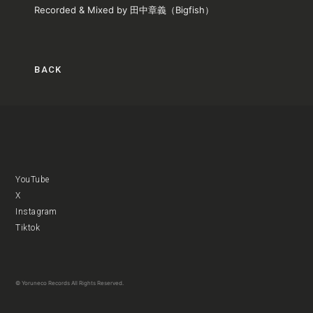
Recorded & Mixed by 田中章義（Bigfish）
BACK
YouTube
X
Instagram
Tiktok
© Yoruneco Records All Rights Reserved.