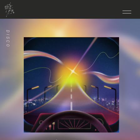
HOME
DISCO
NEWS
LIVE
MEDIA
BIO
DISCO
VIDEO
GOODS
CONTACT
FANCLUB