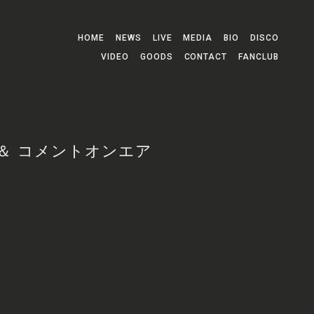
HOME
NEWS
LIVE
MEDIA
BIO
DISCO
VIDEO
GOODS
CONTACT
FANCLUB
 ＆ コメントオンエア