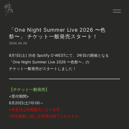
「One Night Summer Live 2026 〜色
HOME
祭〜」 チケット一般発売スタート！
NEWS
2026.06.20
LIVE
8月1日(土) 渋谷 Spotify O-WESTにて、3年目の開催となる
MEDIA
「One Night Summer Live 2026 〜色祭〜」の
チケット一般発売がスタートしました！
BIO
DISCO
【チケット一般発売】
VIDEO
<受付期間>
GOODS
6月20日(土)10:00～
※本受付は先着販売となります。
CONTACT
※予定枚数に達し次第受付終了となります。
FANCLUB