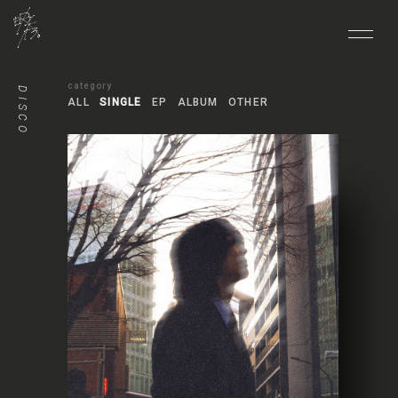
HOME
DISCO
ALL
SINGLE
EP
ALBUM
OTHER
NEWS
LIVE
MEDIA
BIO
DISCO
VIDEO
GOODS
CONTACT
FANCLUB